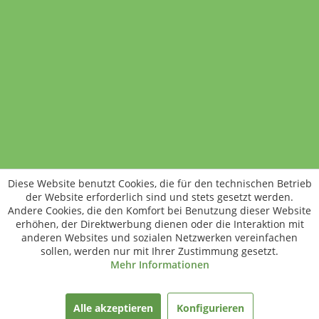
Standort wechseln
Rund um WM24
Datenschutz
AGB
Impressum
Kontakt
Vertrag widerrufen
Diese Website benutzt Cookies, die für den technischen Betrieb
ÖKO-KONTROLLSTELLEN-CODE: DE-ÖKO-006
der Website erforderlich sind und stets gesetzt werden.
Frischer, schneller, besser
Andere Cookies, die den Komfort bei Benutzung dieser Website
Die NEUE Wochenmarkt24-App für
erhöhen, der Direktwerbung dienen oder die Interaktion mit
anderen Websites und sozialen Netzwerken vereinfachen
Android & iOS ist da.
sollen, werden nur mit Ihrer Zustimmung gesetzt.
Mehr Informationen
gratis herunterladen
Alle akzeptieren
Konfigurieren