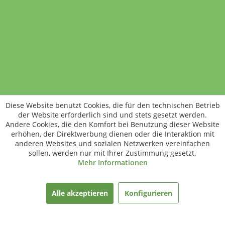
Standort wechseln
Rund um WM24
Datenschutz
AGB
Impressum
Kontakt
Vertrag widerrufen
Diese Website benutzt Cookies, die für den technischen Betrieb
ÖKO-KONTROLLSTELLEN-CODE: DE-ÖKO-006
der Website erforderlich sind und stets gesetzt werden.
Frischer, schneller, besser
Andere Cookies, die den Komfort bei Benutzung dieser Website
Die NEUE Wochenmarkt24-App für
erhöhen, der Direktwerbung dienen oder die Interaktion mit
anderen Websites und sozialen Netzwerken vereinfachen
Android & iOS ist da.
sollen, werden nur mit Ihrer Zustimmung gesetzt.
Mehr Informationen
gratis herunterladen
Alle akzeptieren
Konfigurieren