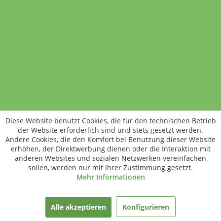
Standort wechseln
Rund um WM24
Datenschutz
AGB
Impressum
Kontakt
Vertrag widerrufen
Diese Website benutzt Cookies, die für den technischen Betrieb
ÖKO-KONTROLLSTELLEN-CODE: DE-ÖKO-006
der Website erforderlich sind und stets gesetzt werden.
Frischer, schneller, besser
Andere Cookies, die den Komfort bei Benutzung dieser Website
Die NEUE Wochenmarkt24-App für
erhöhen, der Direktwerbung dienen oder die Interaktion mit
anderen Websites und sozialen Netzwerken vereinfachen
Android & iOS ist da.
sollen, werden nur mit Ihrer Zustimmung gesetzt.
Mehr Informationen
gratis herunterladen
Alle akzeptieren
Konfigurieren