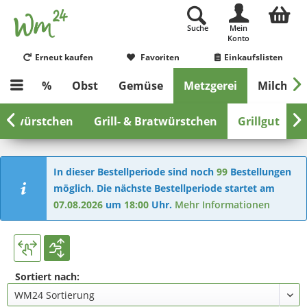
Suche
Mein
Konto
Erneut kaufen
Favoriten
Einkaufslisten

%
Obst
Gemüse
Metzgerei
Milch & E


uerwürstchen
Grill- & Bratwürstchen
Grillgut
R
In dieser Bestellperiode sind noch
99
Bestellungen
möglich. Die nächste Bestellperiode startet am
07.08.2026
um
18:00
Uhr.
Mehr Informationen
Sortiert nach: