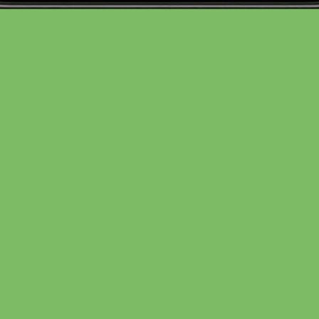
vom
Gemüsebau Lang
Camembert
170 Gramm
5,50 €
(3,24 € / 100 Gramm)
In den Warenkorb