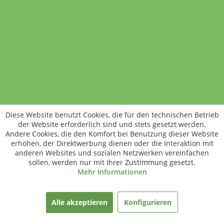
Standort wechseln
Rund um WM24
Datenschutz
AGB
Impressum
Kontakt
Vertrag widerrufen
Diese Website benutzt Cookies, die für den technischen Betrieb
ÖKO-KONTROLLSTELLEN-CODE: DE-ÖKO-006
der Website erforderlich sind und stets gesetzt werden.
Frischer, schneller, besser
Andere Cookies, die den Komfort bei Benutzung dieser Website
Die NEUE Wochenmarkt24-App für
erhöhen, der Direktwerbung dienen oder die Interaktion mit
anderen Websites und sozialen Netzwerken vereinfachen
Android & iOS ist da.
sollen, werden nur mit Ihrer Zustimmung gesetzt.
Mehr Informationen
gratis herunterladen
Alle akzeptieren
Konfigurieren