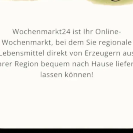
von
Obsthof Brändlin
Fetascheibe in Knoblauchöl
250 Gramm
9,49 €
(3,80 € / 100 Gramm)
In den Warenkorb