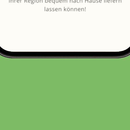
vom
Gemüsebau Lang
SELBSTGEMACHT
Julius feiner & bunter Suppengrundstock
200 Gramm
2,80 €
(1,40 € / 100 Gramm)
In den Warenkorb