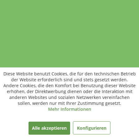
Standort wechseln
Rund um WM24
Datenschutz
AGB
Impressum
Kontakt
Vertrag widerrufen
Diese Website benutzt Cookies, die für den technischen Betrieb
ÖKO-KONTROLLSTELLEN-CODE: DE-ÖKO-006
der Website erforderlich sind und stets gesetzt werden.
Frischer, schneller, besser
Andere Cookies, die den Komfort bei Benutzung dieser Website
Die NEUE Wochenmarkt24-App für
erhöhen, der Direktwerbung dienen oder die Interaktion mit
anderen Websites und sozialen Netzwerken vereinfachen
Android & iOS ist da.
sollen, werden nur mit Ihrer Zustimmung gesetzt.
Mehr Informationen
gratis herunterladen
Alle akzeptieren
Konfigurieren