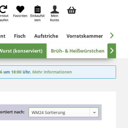
rneut
Favoriten
Einkaufsli
Mein
aufen
sten
Konto

ant
Fisch
Aufstriche
Vorratskammer
Süßes &
Wurst (konserviert)
Brüh- & Heißwürstchen

Dauer
26
um
18:00
Uhr.
Mehr Informationen
ortiert nach: