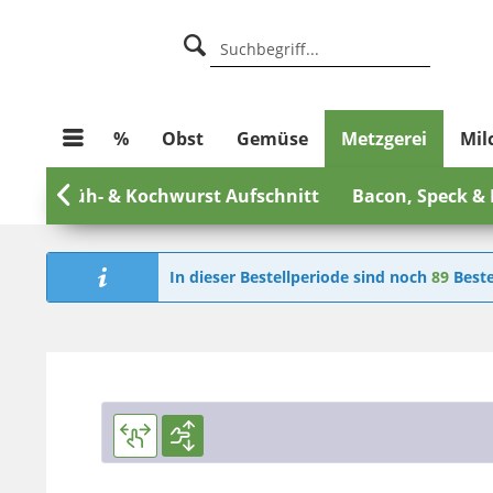
%
Obst
Gemüse
Metzgerei
Mil
itt
Brüh- & Kochwurst Aufschnitt

Bacon, Speck &
In dieser Bestellperiode sind noch
89
Beste