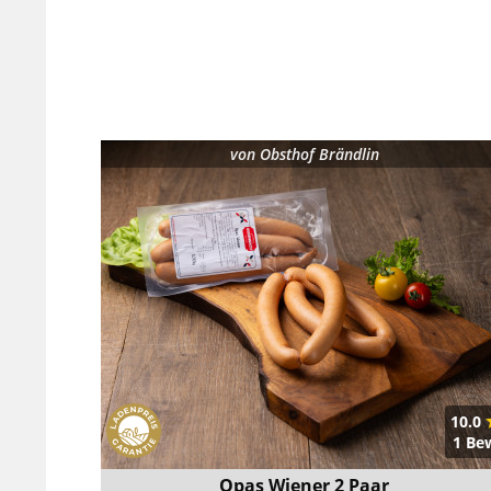
von
Obsthof Brändlin
10.0
1 Be
Opas Wiener 2 Paar