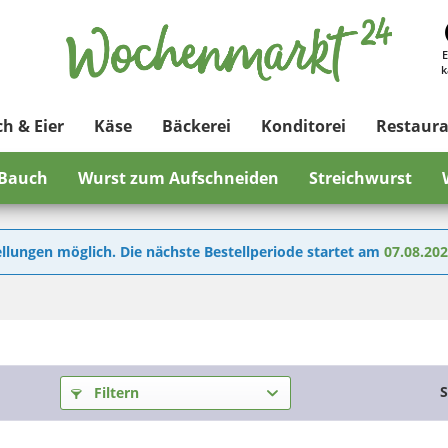
E
k
ch & Eier
Käse
Bäckerei
Konditorei
Restaur
 Bauch
Wurst zum Aufschneiden
Streichwurst
llungen möglich. Die nächste Bestellperiode startet am
07.08.20
S
Filtern