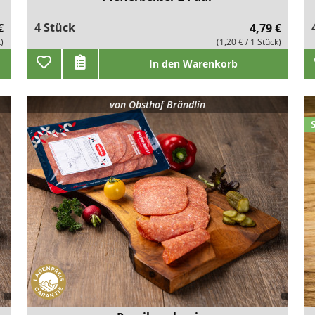
4 Stück
€
4,79 €
k)
(1,20 € / 1 Stück)
In den Warenkorb
von
Obsthof Brändlin