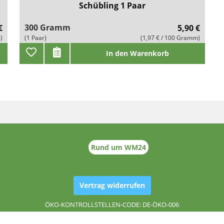
Schübling 1 Paar
300 Gramm
€
5,90 €
)
(1 Paar)
(1,97 € / 100 Gramm)
In den Warenkorb
Rund um WM24
Vertrag widerrufen
ÖKO-KONTROLLSTELLEN-CODE: DE-ÖKO-006