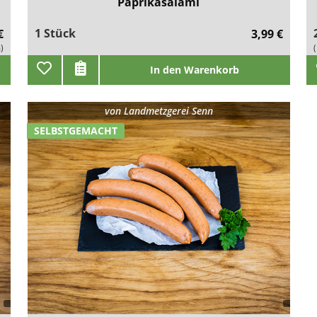
Paprikasalami
1 Stück
€
3,99 €
)
In den Warenkorb
von
Landmetzgerei Senn
SELBSTGEMACHT