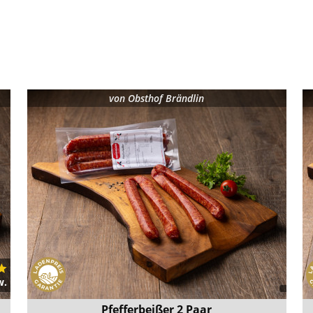
von
Obsthof Brändlin
w.
Pfefferbeißer 2 Paar