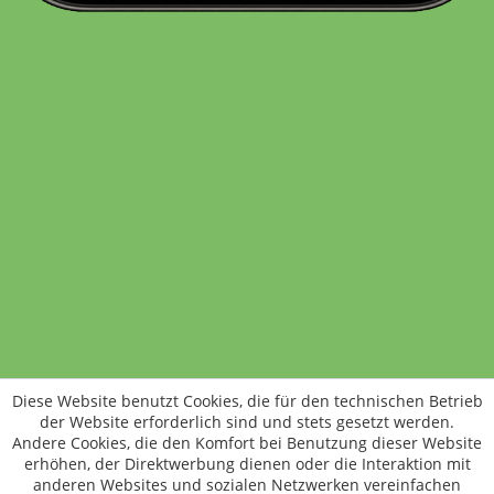
Standort wechseln
Rund um WM24
Datenschutz
AGB
Impressum
Kontakt
Vertrag widerrufen
Diese Website benutzt Cookies, die für den technischen Betrieb
ÖKO-KONTROLLSTELLEN-CODE: DE-ÖKO-006
der Website erforderlich sind und stets gesetzt werden.
Frischer, schneller, besser
Andere Cookies, die den Komfort bei Benutzung dieser Website
Die NEUE Wochenmarkt24-App für
erhöhen, der Direktwerbung dienen oder die Interaktion mit
anderen Websites und sozialen Netzwerken vereinfachen