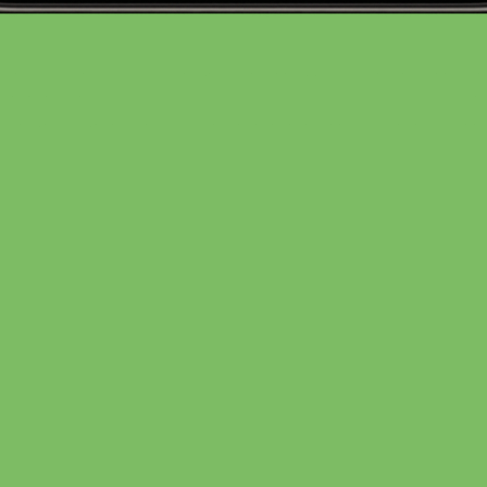
von
Obst- und Gemüsehof Wenk
SELBSTGEMACHT
EIGENER ANBAU
Zinnien Strauß klein
1 Bund
3,49 €
In den Warenkorb