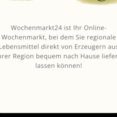
von
Obst- und Gemüsehof Wenk
EIGENER ANBAU
Sonnenblumen
1 Bund
5,99 €
In den Warenkorb