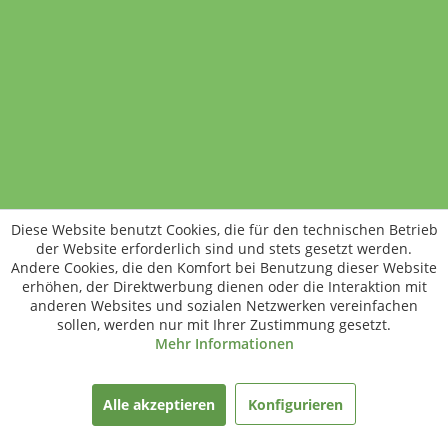
Standort wechseln
Rund um WM24
Datenschutz
AGB
Impressum
Kontakt
Vertrag widerrufen
Diese Website benutzt Cookies, die für den technischen Betrieb
ÖKO-KONTROLLSTELLEN-CODE: DE-ÖKO-006
der Website erforderlich sind und stets gesetzt werden.
Frischer, schneller, besser
Andere Cookies, die den Komfort bei Benutzung dieser Website
Die NEUE Wochenmarkt24-App für
erhöhen, der Direktwerbung dienen oder die Interaktion mit
anderen Websites und sozialen Netzwerken vereinfachen
Android & iOS ist da.
sollen, werden nur mit Ihrer Zustimmung gesetzt.
Mehr Informationen
gratis herunterladen
Alle akzeptieren
Konfigurieren